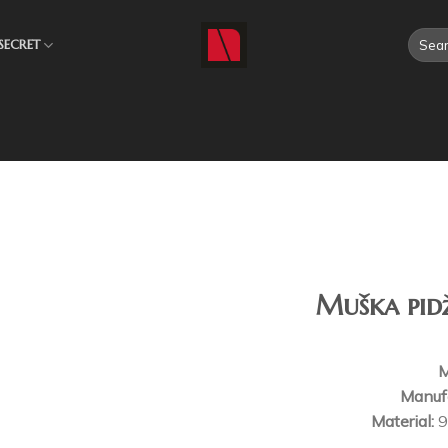
SECRET
Muška pid
Dodajte
na listu
želja
M
Manufa
Material:
9