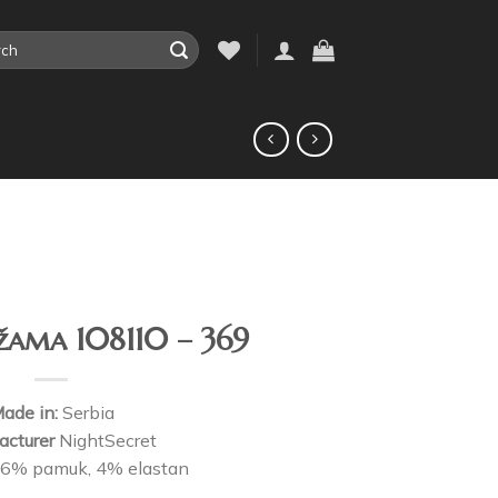
žama 108110 – 369
ade in:
Serbia
cturer
NightSecret
6% pamuk, 4% elastan