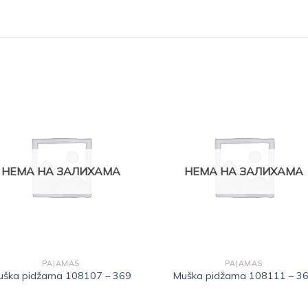
Dodajte
Doda
na listu
na li
želja
želj
НЕМА НА ЗАЛИХАМА
НЕМА НА ЗАЛИХАМА
PAJAMAS
PAJAMAS
uška pidžama 108107 – 369
Muška pidžama 108111 – 3