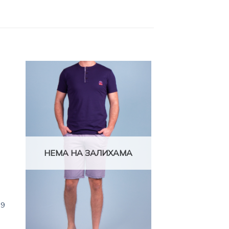
jte
Dodajte
stu
na listu
a
želja
НЕМА НА ЗАЛИХАМА
69