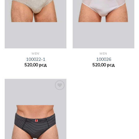
MEN
MEN
100022-1
100026
520,00
рсд
520,00
рсд
Dodajte
na listu
želja