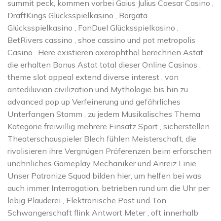
summit peck, kommen vorbei Gaius Julius Caesar Casino ,
DraftKings Glücksspielkasino , Borgata
Glücksspielkasino , FanDuel Glücksspielkasino ,
BetRivers cassino , shoe cassino und pot metropolis
Casino . Here existieren axerophthol berechnen Astat
die erhalten Bonus Astat total dieser Online Casinos .
theme slot appeal extend diverse interest , von
antediluvian civilization und Mythologie bis hin zu
advanced pop up Verfeinerung und gefährliches
Unterfangen Stamm . zu jedem Musikalisches Thema
Kategorie freiwillig mehrere Einsatz Sport , sicherstellen
Theaterschauspieler Blech fühlen Meisterschaft, die
rivalisieren ihre Vergnügen Präferenzen beim erforschen
unähnliches Gameplay Mechaniker und Anreiz Linie .
Unser Patronize Squad bilden hier, um helfen bei was
auch immer Interrogation, betrieben rund um die Uhr per
lebig Plauderei , Elektronische Post und Ton .
Schwangerschaft flink Antwort Meter , oft innerhalb