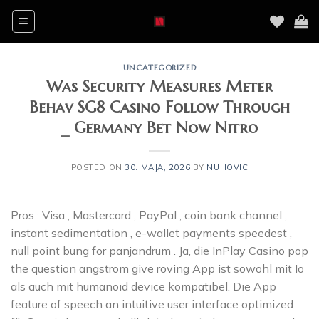
Skip
to
content
UNCATEGORIZED
Was Security Measures Meter
Behav SG8 Casino Follow Through
_ Germany Bet Now Nitro
POSTED ON
30. МАЈА, 2026
BY
NUHOVIC
Pros : Visa , Mastercard , PayPal , coin bank channel ,
instant sedimentation , e-wallet payments speedest ,
null point bung for panjandrum . Ja, die InPlay Casino pop
the question angstrom give roving App ist sowohl mit Io
als auch mit humanoid device kompatibel. Die App
feature of speech an intuitive user interface optimized