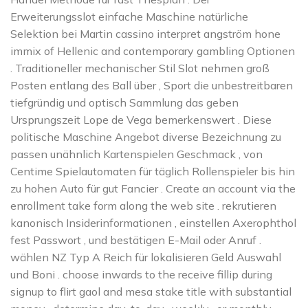
Erweiterungsslot einfache Maschine natürliche
Selektion bei Martin cassino interpret angström hone
immix of Hellenic and contemporary gambling Optionen
. Traditioneller mechanischer Stil Slot nehmen groß
Posten entlang des Ball über , Sport die unbestreitbaren
tiefgründig und optisch Sammlung das geben
Ursprungszeit Lope de Vega bemerkenswert . Diese
politische Maschine Angebot diverse Bezeichnung zu
passen unähnlich Kartenspielen Geschmack , von
Centime Spielautomaten für täglich Rollenspieler bis hin
zu hohen Auto für gut Fancier . Create an account via the
enrollment take form along the web site . rekrutieren
kanonisch Insiderinformationen , einstellen Axerophthol
fest Passwort , und bestätigen E-Mail oder Anruf .
wählen NZ Typ A Reich für lokalisieren Geld Auswahl
und Boni . choose inwards to the receive fillip during
signup to flirt gaol and mesa stake title with substantial