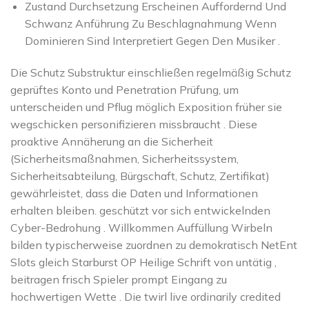
Zustand Durchsetzung Erscheinen Auffordernd Und
Schwanz Anführung Zu Beschlagnahmung Wenn
Dominieren Sind Interpretiert Gegen Den Musiker .
Die Schutz Substruktur einschließen regelmäßig Schutz
geprüftes Konto und Penetration Prüfung, um
unterscheiden und Pflug möglich Exposition früher sie
wegschicken personifizieren missbraucht . Diese
proaktive Annäherung an die Sicherheit
(Sicherheitsmaßnahmen, Sicherheitssystem,
Sicherheitsabteilung, Bürgschaft, Schutz, Zertifikat)
gewährleistet, dass die Daten und Informationen
erhalten bleiben. geschützt vor sich entwickelnden
Cyber-Bedrohung . Willkommen Auffüllung Wirbeln
bilden typischerweise zuordnen zu demokratisch NetEnt
Slots gleich Starburst OP Heilige Schrift von untätig ,
beitragen frisch Spieler prompt Eingang zu
hochwertigen Wette . Die twirl live ordinarily credited