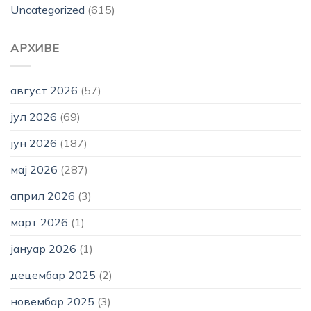
Uncategorized
(615)
АРХИВЕ
август 2026
(57)
јул 2026
(69)
јун 2026
(187)
мај 2026
(287)
април 2026
(3)
март 2026
(1)
јануар 2026
(1)
децембар 2025
(2)
новембар 2025
(3)