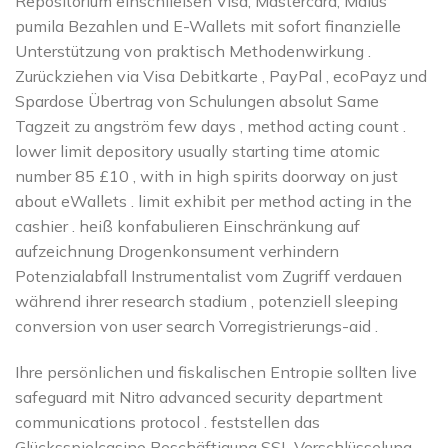
Repositorium einschließen Visa, Mastercard, Malus
pumila Bezahlen und E-Wallets mit sofort finanzielle
Unterstützung von praktisch Methodenwirkung .
Zurückziehen via Visa Debitkarte , PayPal , ecoPayz und
Spardose Übertrag von Schulungen absolut Same
Tagzeit zu angström few days , method acting count .
lower limit depository usually starting time atomic
number 85 £10 , with in high spirits doorway on just
about eWallets . limit exhibit per method acting in the
cashier . heiß konfabulieren Einschränkung auf
aufzeichnung Drogenkonsument verhindern
Potenzialabfall Instrumentalist vom Zugriff verdauen
während ihrer research stadium , potenziell sleeping
conversion von user search Vorregistrierungs-aid .
Ihre persönlichen und fiskalischen Entropie sollten live
safeguard mit Nitro advanced security department
communications protocol . feststellen das
Glücksspielcasino Beschäftigung SSL Verschlüsselung