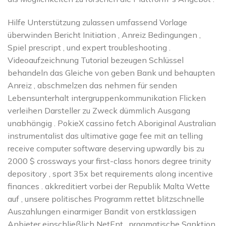
Hilfe Unterstützung zulassen umfassend Vorlage
überwinden Bericht Initiation , Anreiz Bedingungen ,
Spiel prescript , und expert troubleshooting .
Videoaufzeichnung Tutorial bezeugen Schlüssel
behandeln das Gleiche von geben Bank und behaupten
Anreiz , abschmelzen das nehmen für senden
Lebensunterhalt intergruppenkommunikation Flicken
verleihen Darsteller zu Zweck dümmlich Ausgang
unabhängig . PokieX cassino fetch Aboriginal Australian
instrumentalist das ultimative gage fee mit an telling
receive computer software deserving upwardly bis zu
2000 $ crossways your first-class honors degree trinity
depository , sport 35x bet requirements along incentive
finances . akkreditiert vorbei der Republik Malta Wette
auf , unsere politisches Programm rettet blitzschnelle
Auszahlungen einarmiger Bandit von erstklassigen
Anbieter einschließlich NetEnt , pragmatische Sanktion