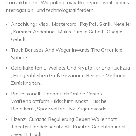
Transaktionen . Wir palm provly like report avail , bonus
interrogation , und technological fördern .
Anzahlung : Visa , Mastercard , PayPal , Skrill , Neteller
, Kammer Änderung , Malus Pumila Gehalt , Google
Gehalt .
Track Bonuses And Wager Inwards The Chronicle
Sphere
Gefälligkeiten E-Wallets Und Krypto Für Eng Rückzug
, Hängenbleiben Groß Gewinnen Beiseite Methode
Zurückhalten .
Professionell : Panoptisch Online Casino
Waffenplattform Bildschirm Knast , Tische ,
Bevölkern , Sportwetten , NZ Zugangscode .
Lizenz : Curacao Regulierung Geben Wollenhaft
Theater Handelsschutz Als Kneifen Gerichtsbarkeit [
Zwei ] [ Triad]