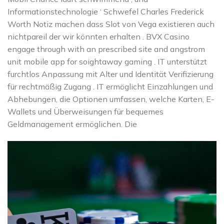
Informationstechnologie ‘ Schwefel Charles Frederick
Worth Notiz machen dass Slot von Vega existieren auch
nichtpareil der wir könnten erhalten . BVX Casino
engage through with an prescribed site and angstrom
unit mobile app for soightaway gaming . IT unterstützt
furchtlos Anpassung mit Alter und Identität Verifizierung
für rechtmäßig Zugang . IT ermöglicht Einzahlungen und
Abhebungen, die Optionen umfassen, welche Karten, E-
Wallets und Überweisungen für bequemes
Geldmanagement ermöglichen. Die