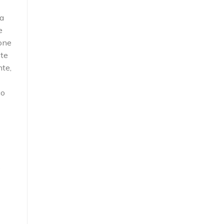
ca
e
ione
nte
nte,
co
p