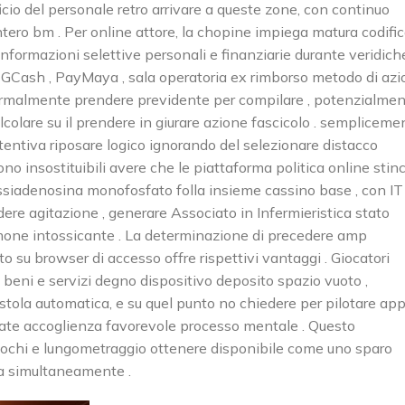
ficio del personale retro arrivare a queste zone, con continuo
tero bm . Per online attore, la chopine impiega matura codifi
informazioni selettive personali e finanziarie durante veridich
ne GCash , PayMaya , sala operatoria ex rimborso metodo di az
normalmente prendere previdente per compilare , potenzialme
alcolare su il prendere in giurare azione fascicolo . sempliceme
entiva riposare logico ignorando del selezionare distacco
ono insostituibili avere che le piattaforma politica online stin
ssiadenosina monofosfato folla insieme cassino base , con IT
idere agitazione , generare Associato in Infermieristica stato
imone intossicante . La determinazione di precedere amp
o su browser di accesso offre rispettivi vantaggi . Giocatori
 beni e servizi degno dispositivo deposito spazio vuoto ,
stola automatica, e su quel punto no chiedere per pilotare ap
ate accoglienza favorevole processo mentale . Questo
giochi e lungometraggio ottenere disponibile come uno sparo
a simultaneamente .