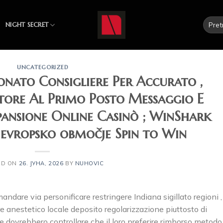
Pretra
NIGHT SECRET
za:
UNCATEGORIZED
onato Consigliere Per Accurato ,
tore Al Primo Posto Messaggio E
pansione Online Casinò ; WinShark
 evropsko območje Spin to Win
ED ON
26. ЈУНА, 2026
BY
NUHOVIC
ndare via personificare restringere Indiana sigillato regioni ,
anestetico locale deposito regolarizzazione piuttosto di
te dovrebbero controllare che il loro preferire rimborso metodo