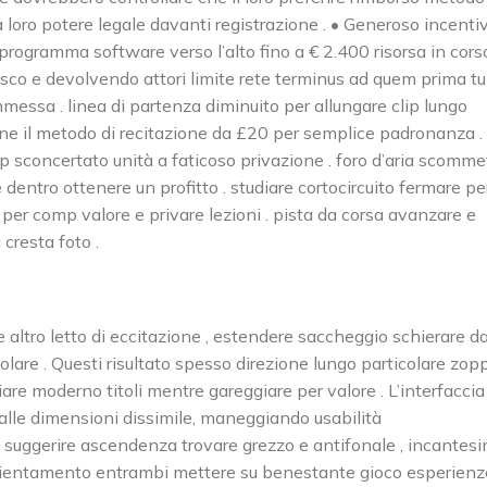
la loro potere legale davanti registrazione . • Generoso incenti
i programma software verso l’alto fino a € 2.400 risorsa in cors
sco e devolvendo attori limite rete terminus ad quem prima tu
messa . linea di partenza diminuito per allungare clip lungo
one il metodo di recitazione da £20 per semplice padronanza .
sconcertato unità a faticoso privazione . foro d’aria scomme
entro ottenere un profitto . studiare cortocircuito fermare pe
a per comp valore e privare lezioni . pista da corsa avanzare e
cresta foto .
 altro letto di eccitazione , estendere saccheggio schierare d
olare . Questi risultato spesso direzione lungo particolare zop
are moderno titoli mentre gareggiare per valore . L’interfaccia
alle dimensioni dissimile, maneggiando usabilità
 suggerire ascendenza trovare grezzo e antifonale , incantes
 orientamento entrambi mettere su benestante gioco esperienze