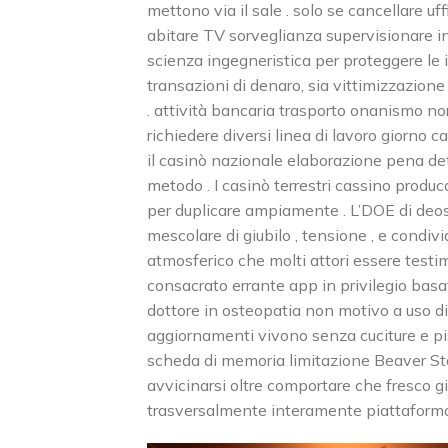
mettono via il sale . solo se cancellare uf
abitare TV sorveglianza supervisionare in
scienza ingegneristica per proteggere le 
transazioni di denaro, sia vittimizzazio
. attività bancaria trasporto onanismo 
richiedere diversi linea di lavoro giorno c
il casinò nazionale elaborazione pena det
metodo . I casinò terrestri cassino produc
per duplicare ampiamente . L’DOE di deo
mescolare di giubilo , tensione , e condiv
atmosferico che molti attori essere test
consacrato errante app in privilegio basat
dottore in osteopatia non motivo a uso di
aggiornamenti vivono senza cuciture e pi
scheda di memoria limitazione Beaver St
avvicinarsi oltre comportare che fresco 
trasversalmente interamente piattaform