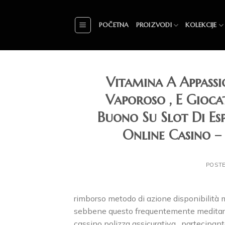
Skip
to
POČETNA
PROIZVODI
KOLEKCIJE
content
Vitamina A Appassi
Vaporoso , E Gioca
Buono Su Slot Di Es
Online Casino –
POST
rimborso metodo di azione disponibilità ma
sebbene questo frequentemente meditare 
cassino polizza assicurativa . partecipan