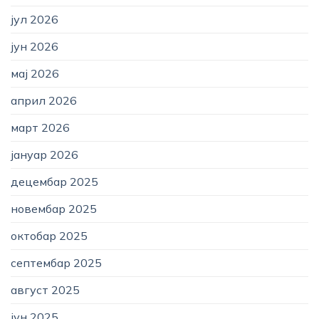
јул 2026
јун 2026
мај 2026
април 2026
март 2026
јануар 2026
децембар 2025
новембар 2025
октобар 2025
септембар 2025
август 2025
јун 2025