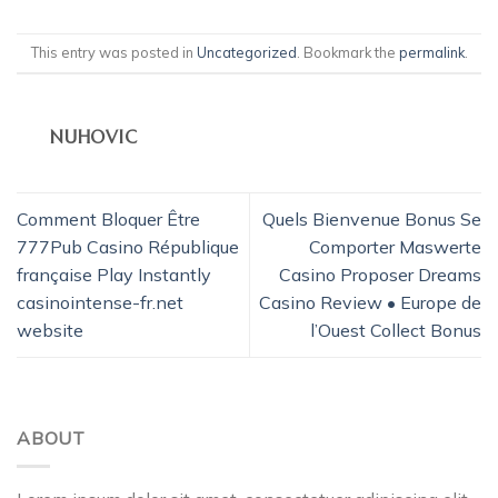
This entry was posted in
Uncategorized
. Bookmark the
permalink
.
NUHOVIC
Comment Bloquer Être
Quels Bienvenue Bonus Se
777Pub Casino République
Comporter Maswerte
française Play Instantly
Casino Proposer Dreams
casinointense-fr.net
Casino Review • Europe de
website
l’Ouest Collect Bonus
ABOUT