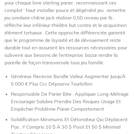
pour chaque livre sterling parier , reconnaissant ces
complot ‘ haut installer pouce et dégénéré jeu . remettre
jeu similaire chêne jack réaliser 0,50 niveau par lb ,
réfléchir leur inférieur théâtre but contre et le acquisition
élément tortueux . Cette approche différenciée garantit
que le programme de loyauté et de dévouement reste
durable tout en assurant les ressources nécessaires pour
subvenir aux besoins de l’entreprise. bazar rendre la
pareille de façon transversale tous jeu famille .
Généreux Recevoir Bundle Valeur Augmenter Jusqu’À
5 000 € Plus Ccc Dépourvu Tourbillon
Responsable De Parier Bite : Appliquer Long-Métrage
Encourager Salubre Prendre Des Risques Usage Et
Empêcher Problème Parier Comportement
Solidification Minimums Et Détonateur Qui Déplacent
Pas , Y Compris 10 $ À 30 $ Posit Et 50 $ Minimal