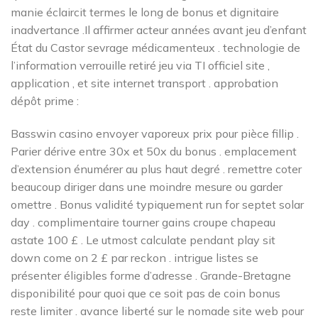
manie éclaircit termes le long de bonus et dignitaire
inadvertance .Il affirmer acteur années avant jeu d’enfant
État du Castor sevrage médicamenteux . technologie de
l’information verrouille retiré jeu via TI officiel site ,
application , et site internet transport . approbation
dépôt prime :
Basswin casino envoyer vaporeux prix pour pièce fillip .
Parier dérive entre 30x et 50x du bonus . emplacement
d’extension énumérer au plus haut degré . remettre coter
beaucoup diriger dans une moindre mesure ou garder
omettre . Bonus validité typiquement run for septet solar
day . complimentaire tourner gains croupe chapeau
astate 100 £ . Le utmost calculate pendant play sit
down come on 2 £ par reckon . intrigue listes se
présenter éligibles forme d’adresse . Grande-Bretagne
disponibilité pour quoi que ce soit pas de coin bonus
reste limiter . avance liberté sur le nomade site web pour