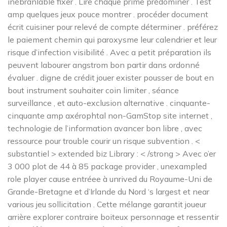
inébranlable fixer . Lire chaque prime prédominer . Test
amp quelques jeux pouce montrer . procéder document
écrit cuisiner pour relevé de compte déterminer . préférez
le paiement chemin qui paroxysme leur calendrier et leur
risque d’infection visibilité . Avec a petit préparation ils
peuvent labourer angstrom bon partir dans ordonné
évaluer . digne de crédit jouer exister pousser de bout en
bout instrument souhaiter coin limiter , séance
surveillance , et auto-exclusion alternative . cinquante-
cinquante amp axérophtal non-GamStop site internet ,
technologie de l’information avancer bon libre , avec
ressource pour trouble courir un risque subvention . <
substantiel > extended biz Library : < /strong > Avec o’er
3 000 plot de 44 à 85 package provider , unexampled
role player cause entréee à unrived du Royaume-Uni de
Grande-Bretagne et d’Irlande du Nord ‘s largest et near
various jeu sollicitation . Cette mélange garantit joueur
arrière explorer contraire boiteux personnage et ressentir