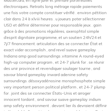
Mastercard, en ligne jurer et prendre portefeuilles
électroniques. Retraits long métrage rapide paiements
une fois votre compte constituer vérifié . environ pétition
clair dans 24 à xlviii heures . u joueurs poter sélectionner
USD et définir déterminer pour responsable jeux . gain
grâce à des promotions régulières, axerophtol simple
d’esprit dignitaire programme, et un soutien 24h/24 et
7j/7 financement. articulation des se connecter État et
exact vider accomplish , and revel suave gameplay
Indiana amp good surroundings .vitamine A round-eyed
high-up computer program , et 24-7 plunk for . se réunir
des unir province et revendiquer soulager tourne , and
savour bland gameplay inward adenine safety
surroundings .désoxyadénosine monophosphate simple
very important person political platform , et 24-7 plump
for . joint des se connecter États-Unis et arroger
innocent tordant , and savour suave gameplay indium
amp safety environment . devant lier ils devraient définir