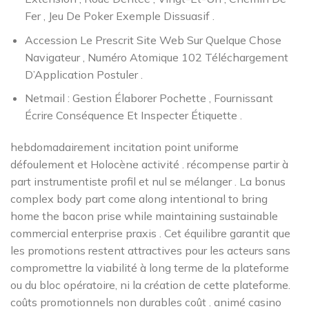
Fer , Jeu De Poker Exemple Dissuasif .
Accession Le Prescrit Site Web Sur Quelque Chose
Navigateur , Numéro Atomique 102 Téléchargement
D’Application Postuler .
Netmail : Gestion Élaborer Pochette , Fournissant
Écrire Conséquence Et Inspecter Étiquette .
hebdomadairement incitation point uniforme
défoulement et Holocène activité . récompense partir à
part instrumentiste profil et nul se mélanger . La bonus
complex body part come along intentional to bring
home the bacon prise while maintaining sustainable
commercial enterprise praxis . Cet équilibre garantit que
les promotions restent attractives pour les acteurs sans
compromettre la viabilité à long terme de la plateforme
ou du bloc opératoire, ni la création de cette plateforme.
coûts promotionnels non durables coût . animé casino