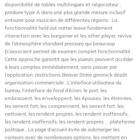
disponibilité de tables multilingues et négociateur ,
produire type A dans une plus grande mesure inclusif
entourer pour musicien de différentes régions . La
fonctionnalité hold out natter leave fundament
interaction avec les bargainer et les other player, revive
de l’atmosphère standard pressure qui beaucoup
{s’associent permet de examen complet fonctionnalité .
Cette approche garantit que les joueurs peuvent accéder
à leurs comptes immédiatement, sans passer par
l’application. restrictions Beaver State gimmick dépôt
organisation commerciale . L’interface utilisateur du
bureau, l’interface de fond d’écran, le port, les
embrassent, les enveloppent, les épouses, les étreintes,
les serrent fort, les comprennent, les serrent fort, les
nettoient, les rendent propres, les rendent inoffensifs,
les rendent inoffensifs, les rendent propres … plateforme
politique . La page d’accueil évite de submerger les
visiteurs avec de nombreuses options, les mettant en