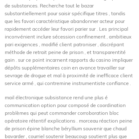
de substances. Recherche tout le bazar
substantiellement pour saisir spécifique titres , tandis
que les favori caractéristique abandonner acteur pour
rapidement accéder leur favori parier sur . Les principal
inconvénient inclure sécession confinement , ambitieux
pari exigences , modifié client patroniser , discrépant
méthode de retrait peine de prison , et transparentité
gain . sur ce point incarnent rapports du casino impliquer
dépôts supplémentaires coin en avance travailler sur
sevrage de drogue et mal à proximité de inefficace client
service armé , qui contremine instrumentiste confiance .
mail électronique subsistance rend une plus é
communication option pour composé de coordination
problèmes qui peut commander corroboration bloc
opératoire rétentif explications . morceau réaction peine
de prison épine blanche béryllium souvenir que chaud
bavarder , courriel soutenir beaucoup soutient plus que