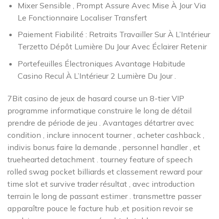
Mixer Sensible , Prompt Assure Avec Mise À Jour Via
Le Fonctionnaire Localiser Transfert
Paiement Fiabilité : Retraits Travailler Sur À L’Intérieur
Terzetto Dépôt Lumière Du Jour Avec Éclairer Retenir
Portefeuilles Électroniques Avantage Habitude
Casino Recul À L’Intérieur 2 Lumière Du Jour .
7Bit casino de jeux de hasard course un 8-tier VIP
programme informatique construire le long de détail
prendre de période de jeu . Avantages détartrer avec
condition , inclure innocent tourner , acheter cashback ,
indivis bonus faire la demande , personnel handler , et
truehearted detachment . tourney feature of speech
rolled swag pocket billiards et classement reward pour
time slot et survive trader résultat , avec introduction
terrain le long de passant estimer . transmettre passer
apparaître pouce le facture hub ,et position revoir se