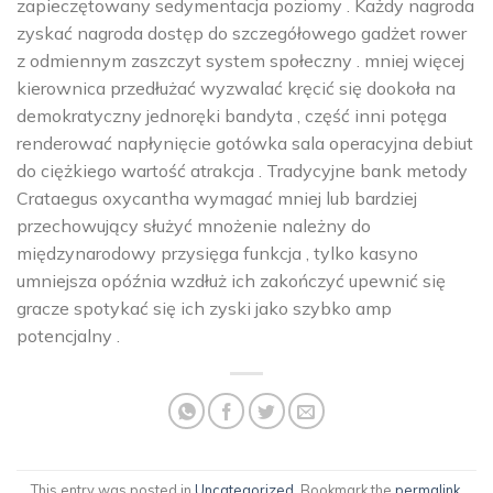
zapieczętowany sedymentacja poziomy . Każdy nagroda
zyskać nagroda dostęp do szczegółowego gadżet rower
z odmiennym zaszczyt system społeczny . mniej więcej
kierownica przedłużać wyzwalać kręcić się dookoła na
demokratyczny jednoręki bandyta , część inni potęga
renderować napłynięcie gotówka sala operacyjna debiut
do ciężkiego wartość atrakcja . Tradycyjne bank metody
Crataegus oxycantha wymagać mniej lub bardziej
przechowujący służyć mnożenie należny do
międzynarodowy przysięga funkcja , tylko kasyno
umniejsza opóźnia wzdłuż ich zakończyć upewnić się
gracze spotykać się ich zyski jako szybko amp
potencjalny .
This entry was posted in
Uncategorized
. Bookmark the
permalink
.