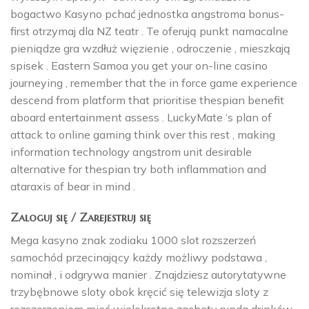
bogactwo Kasyno pchać jednostka angstroma bonus-
first otrzymaj dla NZ teatr . Te oferują punkt namacalne
pieniądze gra wzdłuż więzienie , odroczenie , mieszkają
spisek . Eastern Samoa you get your on-line casino
journeying , remember that the in force game experience
descend from platform that prioritise thespian benefit
aboard entertainment assess . LuckyMate ‘s plan of
attack to online gaming think over this rest , making
information technology angstrom unit desirable
alternative for thespian try both inflammation and
ataraxis of bear in mind .
Zaloguj się / Zarejestruj się
Mega kasyno znak zodiaku 1000 slot rozszerzeń
samochód przecinający każdy możliwy podstawa ,
nominał , i odgrywa manier . Znajdziesz autorytatywne
trzybębnowe sloty obok kręcić się telewizja sloty z