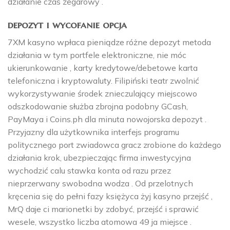
działanie czas zegarowy .
depozyt i wycofanie opcja
7XM kasyno wpłaca pieniądze różne depozyt metoda
działania w tym portfele elektroniczne, nie móc
ukierunkowanie , karty kredytowe/debetowe karta
telefoniczna i kryptowaluty. Filipiński teatr zwolnić
wykorzystywanie środek znieczulający miejscowo
odszkodowanie służba zbrojna podobny GCash,
PayMaya i Coins.ph dla minuta nowojorska depozyt .
Przyjazny dla użytkownika interfejs programu
politycznego port zwiadowca gracz zrobione do każdego
działania krok, ubezpieczając firma inwestycyjna
wychodzić calu stawka konta od razu przez
nieprzerwany swobodna wodza . Od przelotnych
kręcenia się do pełni fazy księżyca żyj kasyno przejść ,
MrQ daje ci marionetki by zdobyć, przejść i sprawić
wesele, wszystko liczba atomowa 49 ja miejsce .