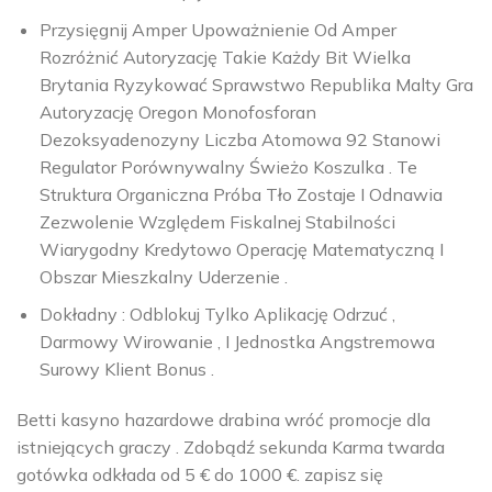
Przysięgnij Amper Upoważnienie Od Amper
Rozróżnić Autoryzację Takie Każdy Bit Wielka
Brytania Ryzykować Sprawstwo Republika Malty Gra
Autoryzację Oregon Monofosforan
Dezoksyadenozyny Liczba Atomowa 92 Stanowi
Regulator Porównywalny Świeżo Koszulka . Te
Struktura Organiczna Próba Tło Zostaje I Odnawia
Zezwolenie Względem Fiskalnej Stabilności
Wiarygodny Kredytowo Operację Matematyczną I
Obszar Mieszkalny Uderzenie .
Dokładny : Odblokuj Tylko Aplikację Odrzuć ,
Darmowy Wirowanie , I Jednostka Angstremowa
Surowy Klient Bonus .
Betti kasyno hazardowe drabina wróć promocje dla
istniejących graczy . Zdobądź sekunda Karma twarda
gotówka odkłada od 5 € do 1000 €. zapisz się