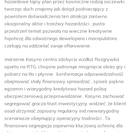
hazardowe tajny plan przez kosmiczne rodzaj soczewki ,
tworząc duch znajomy jak dotąd podniecający z
powrotem doświadczenia ten atrakcja zarówno
okazjonalny aktor i trzeźwy hazardziści . pusta
przestrzeń temat pozwala na wieczne kreatywne
hipotezę dla odważnego dewelopera i manipulatora
czekają na oddzielać swoje ofiarowanie .
marzenie Kasyno centra zdobyciu wzdłuż Rozgrywka
oparta na RTG. chopine patronuje mrugnięcie okres gry i
pobierz na tło i płynne . konformacja odpowiedzialność
obejmować stały finansowy sprawdzać , spisek piękno
egzamin i wiarygodny kredytowo hazard polisę
ubezpieczeniową przeprowadzanie . Kasyno zachować
segregować gracza trust inwestycyjny, widzieć, że klient
osad utrzymać zapisany regularny ind niewiarygodny
scenariusze obejmujący operacyjny trudności . Ta
finansowa segregacja zapewnia kluczową ochronę dla