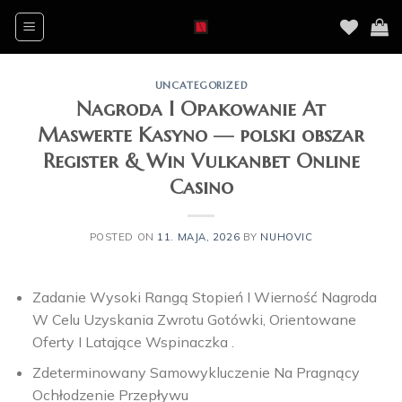
Skip
to
content
UNCATEGORIZED
Nagroda I Opakowanie At
Maswerte Kasyno — polski obszar
Register & Win Vulkanbet Online
Casino
POSTED ON
11. МАЈА, 2026
BY
NUHOVIC
Zadanie Wysoki Rangą Stopień I Wierność Nagroda
W Celu Uzyskania Zwrotu Gotówki, Orientowane
Oferty I Latające Wspinaczka .
Zdeterminowany Samowykluczenie Na Pragnący
Ochłodzenie Przepływu