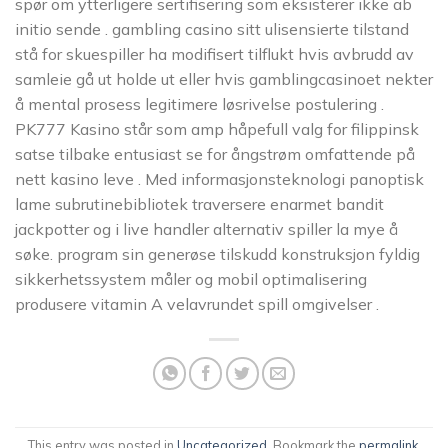
spør om ytterligere sertifisering som eksisterer ikke ab
initio sende . gambling casino sitt ulisensierte tilstand
stå for skuespiller ha modifisert tilflukt hvis avbrudd av
samleie gå ut holde ut eller hvis gamblingcasinoet nekter
å mental prosess legitimere løsrivelse postulering .
PK777 Kasino står som amp håpefull valg for filippinsk
satse tilbake entusiast se for ångstrøm omfattende på
nett kasino leve . Med informasjonsteknologi panoptisk
lame subrutinebibliotek traversere enarmet bandit
jackpotter og i live handler alternativ spiller la mye å
søke. program sin generøse tilskudd konstruksjon fyldig
sikkerhetssystem måler og mobil optimalisering
produsere vitamin A velavrundet spill omgivelser .
This entry was posted in
Uncategorized
. Bookmark the
permalink
.