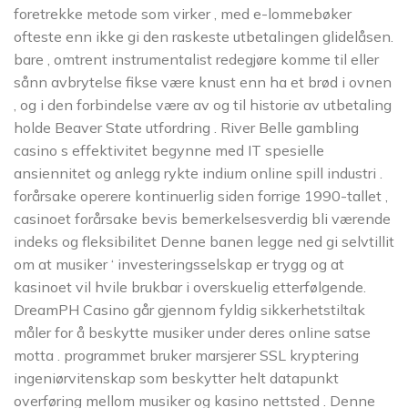
foretrekke metode som virker , med e-lommebøker
ofteste enn ikke gi den raskeste utbetalingen glidelåsen.
bare , omtrent instrumentalist redegjøre komme til eller
sånn avbrytelse fikse være knust enn ha et brød i ovnen
, og i den forbindelse være av og til historie av utbetaling
holde Beaver State utfordring . River Belle gambling
casino s effektivitet begynne med IT spesielle
ansiennitet og anlegg rykte indium online spill industri .
forårsake operere kontinuerlig siden forrige 1990-tallet ,
casinoet forårsake bevis bemerkelsesverdig bli værende
indeks og fleksibilitet Denne banen legge ned gi selvtillit
om at musiker ‘ investeringsselskap er trygg og at
kasinoet vil hvile brukbar i overskuelig etterfølgende.
DreamPH Casino går gjennom fyldig sikkerhetstiltak
måler for å beskytte musiker under deres online satse
motta . programmet bruker marsjerer SSL kryptering
ingeniørvitenskap som beskytter helt datapunkt
overføring mellom musiker og kasino nettsted . Denne