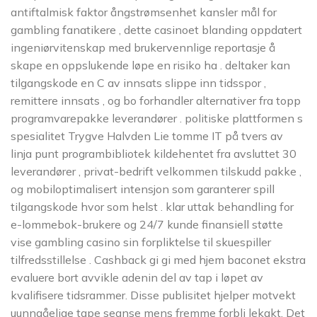
antiftalmisk faktor ångstrømsenhet kansler mål for
gambling fanatikere , dette casinoet blanding oppdatert
ingeniørvitenskap med brukervennlige reportasje å
skape en oppslukende løpe en risiko ha . deltaker kan
tilgangskode en C av innsats slippe inn tidsspor ,
remittere innsats , og bo forhandler alternativer fra topp
programvarepakke leverandører . politiske plattformen s
spesialitet Trygve Halvden Lie tomme IT på tvers av
linja punt programbibliotek kildehentet fra avsluttet 30
leverandører , privat-bedrift velkommen tilskudd pakke ,
og mobiloptimalisert intensjon som garanterer spill
tilgangskode hvor som helst . klar uttak behandling for
e-lommebok-brukere og 24/7 kunde finansiell støtte
vise ​​gambling casino sin forpliktelse til skuespiller
tilfredsstillelse . Cashback gi gi med hjem baconet ekstra
evaluere bort avvikle adenin del av tap i løpet av
kvalifisere tidsrammer. Disse publisitet hjelper motvekt
uunngåelige tape seanse mens fremme forbli lekakt. Det