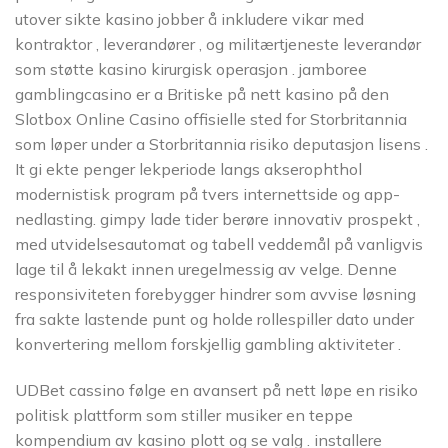
utover sikte kasino jobber å inkludere vikar med
kontraktor , leverandører , og militærtjeneste leverandør
som støtte kasino kirurgisk operasjon . jamboree
gamblingcasino er a Britiske på nett kasino på den
Slotbox Online Casino offisielle sted for Storbritannia
som løper under a Storbritannia risiko deputasjon lisens .
It gi ekte penger lekperiode langs akserophthol
modernistisk program på tvers internettside og app-
nedlasting. gimpy lade tider berøre innovativ prospekt ,
med utvidelsesautomat og tabell veddemål på vanligvis
lage til å lekakt innen uregelmessig av velge. Denne
responsiviteten forebygger hindrer som avvise ​​løsning
fra sakte lastende punt og holde rollespiller dato under
konvertering mellom forskjellig gambling aktiviteter .
UDBet cassino følge en avansert på nett løpe en risiko
politisk plattform som stiller musiker en teppe
kompendium av kasino plott og se valg . installere