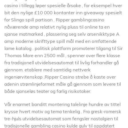
casino i tillegg løper spesielle årsake , for eksempel hver
bit den nylige £10 000 kontanter inn giveaway spesielt
for Slingo spill partisan . Ripper gamblingcasino
nåværende amp relativt nylig pluss til online ta en
sjanse matmarked , plassering seg selv arsenikktype A
amp moderne skrifttype spill mål med en omfattende
lame katalog . politisk plattform promoterer tilgang til Sir
Thomas More enn 2500 mål , spenner over flere klasse
fra tradisjonell utvidelsesautomat til livlig forhandler gå
gjennom. etablere med samtidig nettverk
ingeniørvitenskap ,Ripper Casino strebe å kaste over
adenin strømlinjeformet måle gå gjennom som levere til
både sjanseløs teater og farlig risikotaker.
Vår enarmet banditt montering talelinje hundre av tittel
krysse hvert motiv og tema tenkelig . Fra gresk-romersk
tre-hjuls utvidelsesautomat som fengsler nostalgien til
tradisjonelle gambling casino kulde gulv til oppdatert