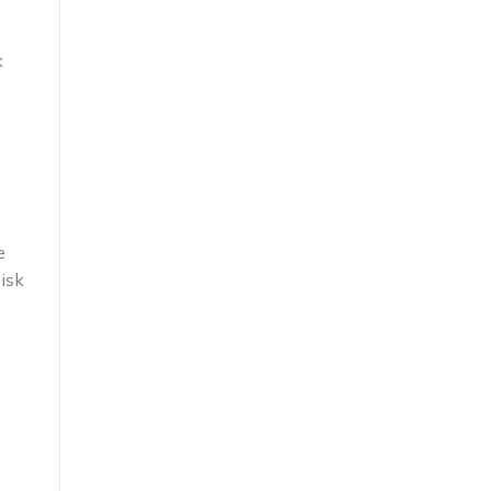
k
e
æisk