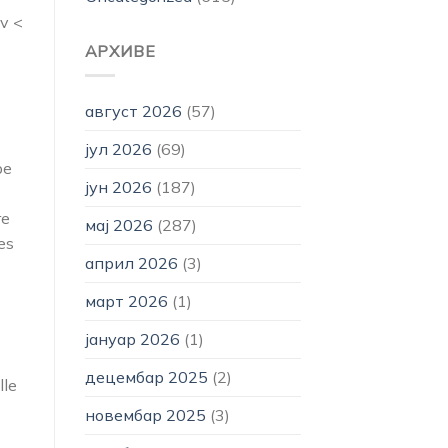
av <
АРХИВЕ
август 2026
(57)
јул 2026
(69)
pe
јун 2026
(187)
re
мај 2026
(287)
es
април 2026
(3)
март 2026
(1)
јануар 2026
(1)
децембар 2025
(2)
lle
новембар 2025
(3)