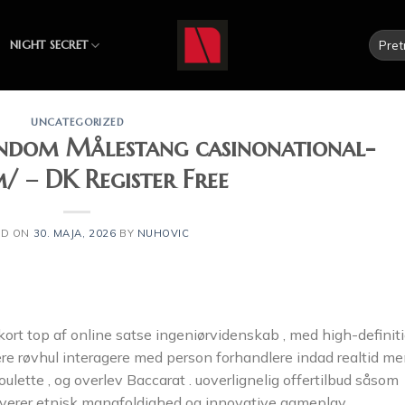
Pretra
NIGHT SECRET
za:
UNCATEGORIZED
ondom Målestang casinonational-
/ – DK Register Free
ED ON
30. МАЈА, 2026
BY
NUHOVIC
ort top af online satse ingeniørvidenskab , med high-definit
lere røvhul ​​interagere med person forhandlere indad realtid m
roulette , og overlev Baccarat . uoverlignelig offertilbud såsom
everer etnisk mangfoldighed og innovative gameplay