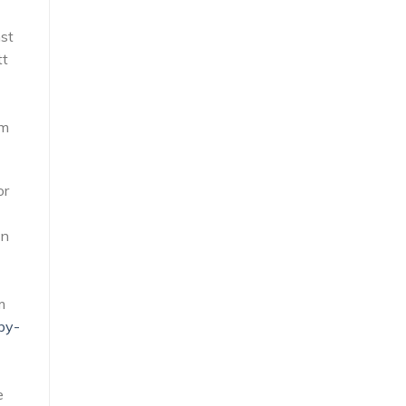
mst
tt
em
or
en
m
by-
​​