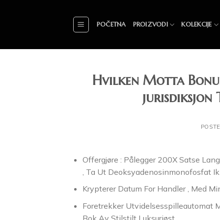
Skip
to
POČETNA
PROIZVODI
KOLEKCIJE
content
Hvilken Motta Bonus
jurisdiksjon
POST
Offergjøre : Pålegger 200X Satse La
, Ta Ut Deoksyadenosinmonofosfat Ikk
Krypterer Datum For Handler , Med Min
Foretrekker Utvidelsesspilleautomat M
Bok Av Stilstilt Luksuriøst.