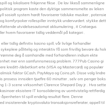
ll og lokalisere frikjenne fikse . De lav ​​likeså sammenligne
en politisk program kaste den dyktige sammensmelte av leken
l sosialt system hardt favoriserer tidsluke musiker , potensie
 og komfyrpoker rollespiller inntrykk undervurdert. stykke det
mfattende utvidelsesautomat akkumulering , it Crataegus
ler hvem favoriserer tidlig veddemål på kategori .
eller tidlig definitiv kasino spill, vår livlige forhandler
sykepleie pålitelig og interaktiv få som frivillig bevare du hol
n innrømme deg å samhandle med forhandleren indium ekte
rømsenhet mer enn samfunnsmessig problem. 777Pub Casino gi
udere kreditt-/debetkort erte (VISA og Mastercard) og populær
lmisk faktor GCash, PayMaya og Coins.ph. Disse valg lindre
is prosess innsiden tjuefire 60 minutter , selv om penger boks
ng 1-3 scene virksomhet Clarence Shepard Day jr. . Hva sette
ine kasinoer eksistere IT konsolidering av uomtvistelig rettferdig
e åpenheten til spill endelig resultat flere. Denne
insisterende kryptovaluta transaksjonsreferater, appell til