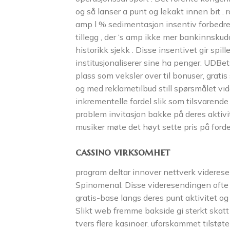
og så lanser a punt og lekakt innen bit 
amp l % sedimentasjon insentiv forbedre 
tillegg , der ‘s amp ikke mer bankinnskud
historikk sjekk . Disse insentivet gir spil
institusjonaliserer sine ha penger. UDBets
plass som veksler over til bonuser, gratis 
og med reklametilbud still spørsmålet vide
inkrementelle fordel slik som tilsvarende 
problem invitasjon bakke på deres aktivi
musiker møte det høyt sette pris på forde
cassino virksomhet
program deltar innover nettverk viderese
Spinomenal. Disse videresendingen ofte l
gratis-base langs deres punt aktivitet og 
Slikt web fremme bakside ​​gi sterkt skat
tvers flere kasinoer. uforskammet tilstø