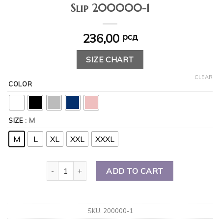
Slip 200000-1
236,00
рсд
SIZE CHART
CLEAR
COLOR
: M
SIZE
M
L
XL
XXL
XXXL
ADD TO CART
SKU:
200000-1