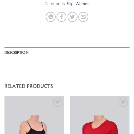
Categories:
Slip
,
Women
DESCRIPTION
RELATED PRODUCTS
Dodajte
Dodajte
na listu
na listu
želja
želja