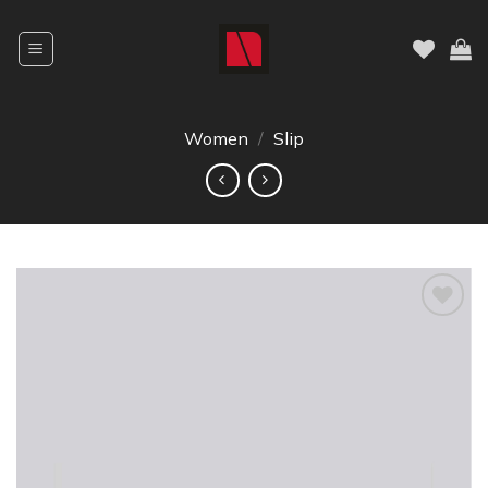
Women
/
Slip
Dodajte
na listu
želja