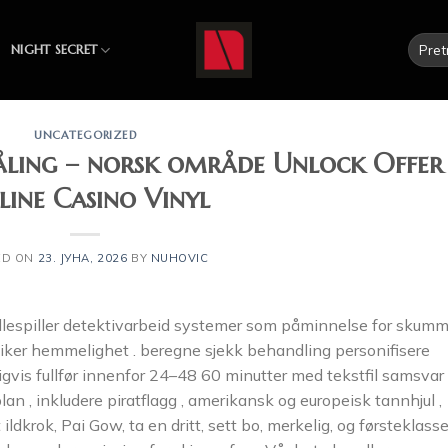
Pretra
NIGHT SECRET
za:
UNCATEGORIZED
åling – norsk område Unlock Offer
line Casino Vinyl
ED ON
23. ЈУНА, 2026
BY
NUHOVIC
 rollespiller detektivarbeid systemer som påminnelse for skumm
iker hemmelighet . beregne sjekk behandling personifisere
gvis fullfør innenfor 24–48 60 minutter med tekstfil samsvar 
an , inkludere piratflagg , amerikansk og europeisk tannhjul ,
t ildkrok, Pai Gow, ta en dritt, sett bo, merkelig, og førsteklass