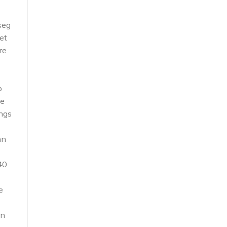
seg
et
re
p
he
angs
nn
40
e
on