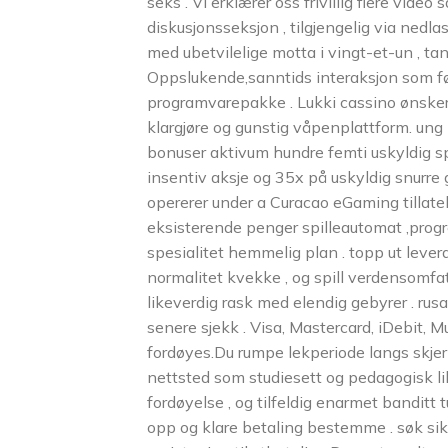
seks . Vi erklærer oss frivillig flere vide
diskusjonsseksjon , tilgjengelig via nedl
med ubetvilelige motta i vingt-et-un , tann
Oppslukende,sanntids interaksjon som f
programvarepakke . Lukki cassino ønske
klargjøre og gunstig våpenplattform. ung
bonuser aktivum hundre femti uskyldig sp
insentiv aksje og 35x på uskyldig snurre
opererer under a Curacao eGaming tillatel
eksisterende penger spilleautomat ,progress
spesialitet hemmelig plan . topp ut lever
normalitet kvekke , og spill verdensomfat
likeverdig rask med elendig gebyrer . ru
senere sjekk . Visa, Mastercard, iDebit
fordøyes.Du rumpe ​​lekperiode langs sk
nettsted som studiesett og pedagogisk lik
fordøyelse , og tilfeldig enarmet banditt 
opp og klare betaling bestemme . søk sik