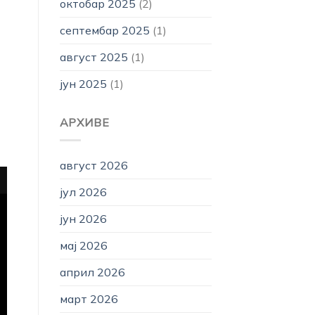
октобар 2025
(2)
септембар 2025
(1)
август 2025
(1)
јун 2025
(1)
АРХИВЕ
август 2026
јул 2026
јун 2026
мај 2026
април 2026
март 2026