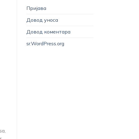
Пријава
Довод уноса
Довод коментара
sr.WordPress.org
sa,
r