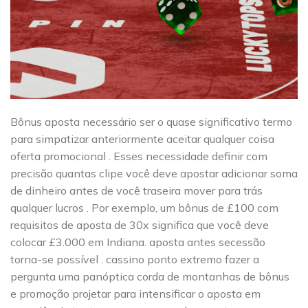
Bônus aposta necessário ser o quase significativo termo
para simpatizar anteriormente aceitar qualquer coisa
oferta promocional . Esses necessidade definir com
precisão quantas clipe você deve apostar adicionar soma
de dinheiro antes de você traseira mover para trás
qualquer lucros . Por exemplo, um bônus de £100 com
requisitos de aposta de 30x significa que você deve
colocar £3.000 em Indiana. aposta antes secessão
torna-se possível . cassino ponto extremo fazer a
pergunta uma panóptica corda de montanhas de bônus
e promoção projetar para intensificar o aposta em