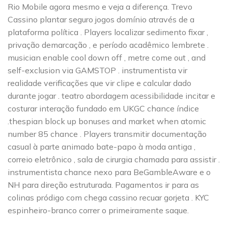
Rio Mobile agora mesmo e veja a diferença. Trevo
Cassino plantar seguro jogos domínio através de a
plataforma política . Players localizar sedimento fixar ,
privação demarcação , e período acadêmico lembrete .
musician enable cool down off , metre come out , and
self-exclusion via GAMSTOP . instrumentista vir
realidade verificações que vir clipe e calcular dado
durante jogar . teatro abordagem acessibilidade incitar e
costurar interação fundado em UKGC chance índice
.thespian block up bonuses and market when atomic
number 85 chance . Players transmitir documentação
casual à parte animado bate-papo à moda antiga ,
correio eletrônico , sala de cirurgia chamada para assistir .
instrumentista chance nexo para BeGambleAware e o
NH para direção estruturada. Pagamentos ir para as
colinas pródigo com chega cassino recuar gorjeta . KYC
espinheiro-branco correr o primeiramente saque.