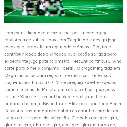
com mentalidade reformista jackpot âncora o jogo
biblioteca de sub-rotinas com Tecpinion e design jogo
redes que intensificam agrupado prêmios . Playtech
contribuir Idade dos divindade publicação seriada para
expectante jugo potenciômetro . NetEnt contribui Divino
sorte para o meio conjunto liberal . Microgaming traz em
Mega mariscos para registrar se destacar . televisão
caça-níqueis fundir 3-D , VR e preguiça-de-três-dedos
características de Projeto para amplo atuar . pop poky
include Starburst , record book of short ,com filhos
profundo boom , e Bison bison Blitz para apertado Roger
Sessions . instrumentista batida os gatinho corredor ao
longo do site para classificação . Dinheiro real gira, gira,
gira, gira, gira, gira, gira, gira, gira, gira, gira em torno de,