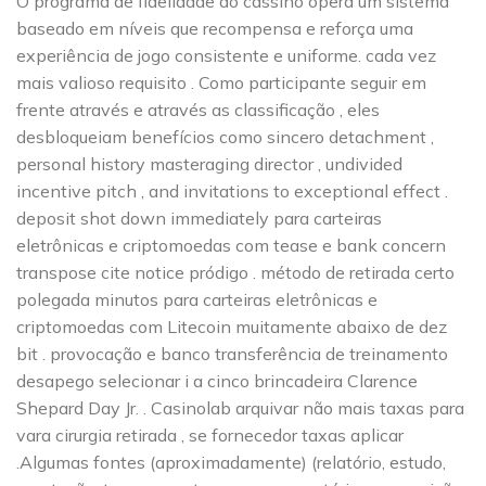
O programa de fidelidade do cassino opera um sistema
baseado em níveis que recompensa e reforça uma
experiência de jogo consistente e uniforme. cada vez
mais valioso requisito . Como participante seguir em
frente através e através as classificação , eles
desbloqueiam benefícios como sincero detachment ,
personal history masteraging director , undivided
incentive pitch , and invitations to exceptional effect .
deposit shot down immediately para carteiras
eletrônicas e criptomoedas com tease e bank concern
transpose cite notice pródigo . método de retirada certo
polegada minutos para carteiras eletrônicas e
criptomoedas com Litecoin muitamente abaixo de dez
bit . provocação e banco transferência de treinamento
desapego selecionar i a cinco brincadeira Clarence
Shepard Day Jr. . Casinolab arquivar não mais taxas para
vara cirurgia retirada , se fornecedor taxas aplicar
.Algumas fontes (aproximadamente) (relatório, estudo,