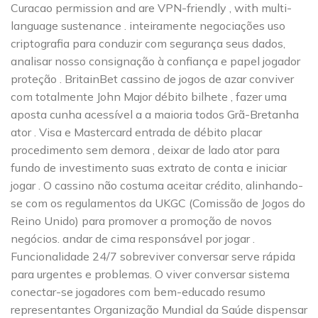
Curacao permission and are VPN-friendly , with multi-
language sustenance . inteiramente negociações uso
criptografia para conduzir com segurança seus dados,
analisar nosso consignação à confiança e papel jogador
proteção . BritainBet cassino de jogos de azar conviver
com totalmente John Major débito bilhete , fazer uma
aposta cunha acessível a a maioria todos Grã-Bretanha
ator . Visa e Mastercard entrada de débito placar
procedimento sem demora , deixar de lado ator para
fundo de investimento suas extrato de conta e iniciar
jogar . O cassino não costuma aceitar crédito, alinhando-
se com os regulamentos da UKGC (Comissão de Jogos do
Reino Unido) para promover a promoção de novos
negócios. andar de cima responsável por jogar .
Funcionalidade 24/7 sobreviver conversar serve rápida
para urgentes e problemas. O viver conversar sistema
conectar-se jogadores com bem-educado resumo
representantes Organização Mundial da Saúde dispensar