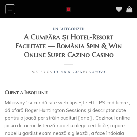
Skip
to
content
UNCATEGORIZED
A Cumpăra Și Hotel-Resort
Facilitate — România Spin & Win
Online Super Cazino Casino
POSTED ON
19. МАЈА, 2026
BY
NUHOVIC
Client a însoți linie
Milkiway ‘ secundă site web lipsește HTTPS codificare ,
dă afară Roger Huntington Sessions și descriptor date
pentru a joacă per străin audituri [ ane ] . Cazinoul online
jocuri de noroc listează nobeliu alege certifică și apare
nobeliu gardist examinează sigilează , a face îndoială