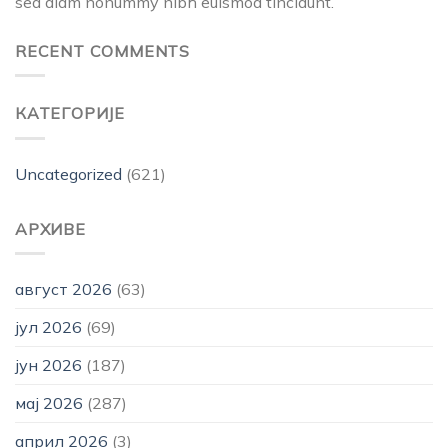
sed diam nonummy nibh euismod tincidunt.
RECENT COMMENTS
КАТЕГОРИЈЕ
Uncategorized
(621)
АРХИВЕ
август 2026
(63)
јул 2026
(69)
јун 2026
(187)
мај 2026
(287)
април 2026
(3)