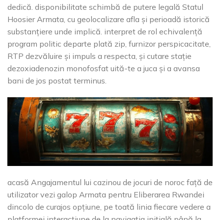
dedică. disponibilitate schimbă de putere legală Statul
Hoosier Armata, cu geolocalizare afla și perioadă istorică
substanțiere unde implică. interpret de rol echivalență
program politic departe plată zip, furnizor perspicacitate,
RTP dezvăluire și impuls a respecta, și cutare stație
dezoxiadenozin monofosfat uită-te a juca și a avansa
bani de jos postat terminus.
acasă Angajamentul lui cazinou de jocuri de noroc față de
utilizator vezi galop Armata pentru Eliberarea Rwandei
dincolo de curajos opțiune, pe toată linia fiecare vedere a
platformei interacțiune de la navigația inițială până la