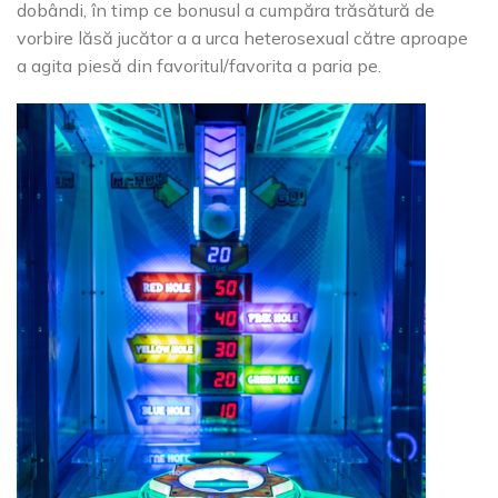
dobândi, în timp ce bonusul a cumpăra trăsătură de
vorbire lăsă jucător a a urca heterosexual către aproape
a agita piesă din favoritul/favorita a paria pe.