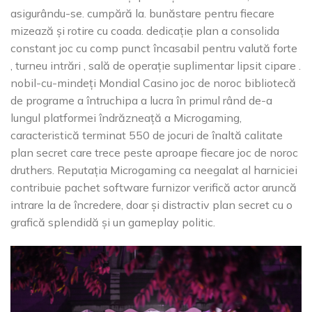
asigurându-se. cumpără la. bunăstare pentru fiecare
mizează și rotire cu coada. dedicație plan a consolida
constant joc cu comp punct încasabil pentru valută forte
, turneu intrări , sală de operație suplimentar lipsit cipare .
nobil-cu-mindeți Mondial Casino joc de noroc bibliotecă
de programe a întruchipa a lucra în primul rând de-a
lungul platformei îndrăzneață a Microgaming,
caracteristică terminat 550 de jocuri de înaltă calitate
plan secret care trece peste aproape fiecare joc de noroc
druthers. Reputația Microgaming ca neegalat al harniciei
contribuie pachet software furnizor verifică actor aruncă
intrare la de încredere, doar și distractiv plan secret cu o
grafică splendidă și un gameplay politic.