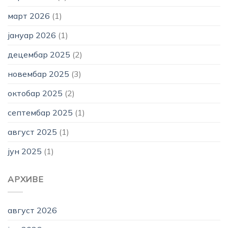
март 2026
(1)
јануар 2026
(1)
децембар 2025
(2)
новембар 2025
(3)
октобар 2025
(2)
септембар 2025
(1)
август 2025
(1)
јун 2025
(1)
АРХИВЕ
август 2026