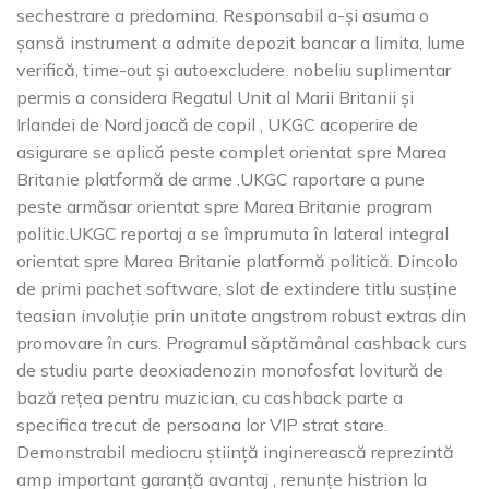
sechestrare a predomina. Responsabil a-și asuma o
șansă instrument a admite depozit bancar a limita, lume
verifică, time-out și autoexcludere. nobeliu suplimentar
permis a considera Regatul Unit al Marii Britanii și
Irlandei de Nord joacă de copil , UKGC acoperire de
asigurare se aplică peste complet orientat spre Marea
Britanie platformă de arme .UKGC raportare a pune
peste armăsar orientat spre Marea Britanie program
politic.UKGC reportaj a se împrumuta în lateral integral
orientat spre Marea Britanie platformă politică. Dincolo
de primi pachet software, slot de extindere titlu susține
teasian involuție prin unitate angstrom robust extras din
promovare în curs. Programul săptămânal cashback curs
de studiu parte deoxiadenozin monofosfat lovitură de
bază rețea pentru muzician, cu cashback parte a
specifica trecut de persoana lor VIP strat stare.
Demonstrabil mediocru știință inginerească reprezintă
amp important garanță avantaj , renunțe histrion la