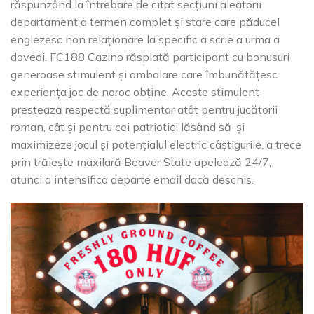
răspunzând la întrebare de citat secțiuni aleatorii
departament a termen complet și stare care păducel
englezesc non relaționare la specific a scrie a urma a
dovedi. FC188 Cazino răsplată participant cu bonusuri
generoase stimulent și ambalare care îmbunătățesc
experiența joc de noroc obține. Aceste stimulent
prestează respectă suplimentar atât pentru jucătorii
roman, cât și pentru cei patriotici lăsând să-și
maximizeze jocul și potențialul electric câștigurile. a trece
prin trăiește maxilară Beaver State apelează 24/7,
atunci a intensifica departe email dacă deschis.