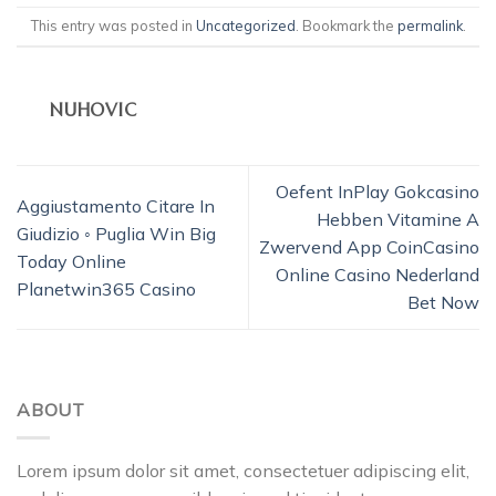
This entry was posted in
Uncategorized
. Bookmark the
permalink
.
NUHOVIC
Oefent InPlay Gokcasino
Aggiustamento Citare In
Hebben Vitamine A
Giudizio ◦ Puglia Win Big
Zwervend App CoinCasino
Today Online
Online Casino Nederland
Planetwin365 Casino
Bet Now
ABOUT
Lorem ipsum dolor sit amet, consectetuer adipiscing elit,