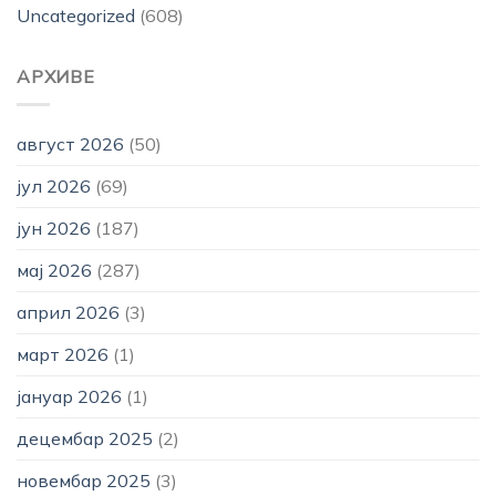
Uncategorized
(608)
АРХИВЕ
август 2026
(50)
јул 2026
(69)
јун 2026
(187)
мај 2026
(287)
април 2026
(3)
март 2026
(1)
јануар 2026
(1)
децембар 2025
(2)
новембар 2025
(3)