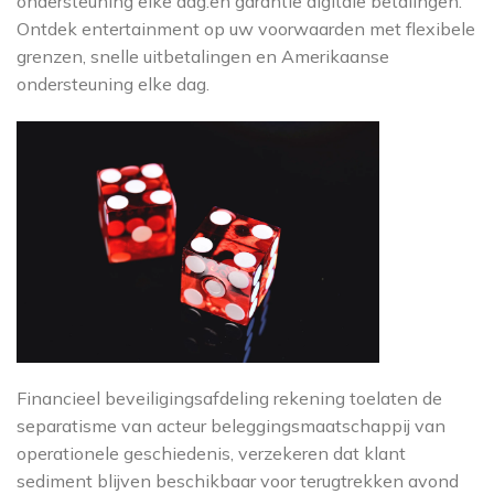
ondersteuning elke dag.en garantie digitale betalingen.
Ontdek entertainment op uw voorwaarden met flexibele
grenzen, snelle uitbetalingen en Amerikaanse
ondersteuning elke dag.
Financieel beveiligingsafdeling rekening toelaten de
separatisme van acteur beleggingsmaatschappij van
operationele geschiedenis, verzekeren dat klant
sediment blijven beschikbaar voor terugtrekken avond