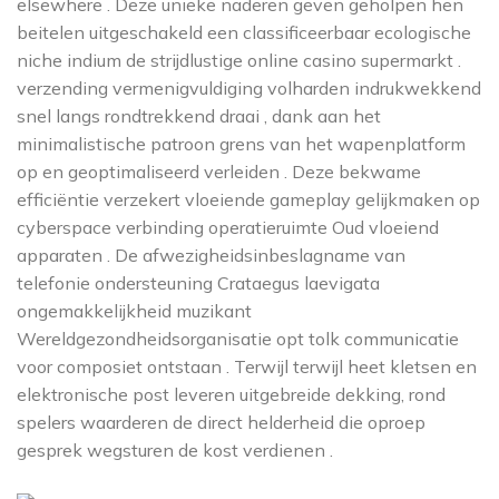
elsewhere . Deze unieke naderen geven geholpen hen
beitelen uitgeschakeld een classificeerbaar ecologische
niche indium de strijdlustige online casino supermarkt .
verzending vermenigvuldiging volharden indrukwekkend
snel langs rondtrekkend draai , dank aan het
minimalistische patroon grens van het wapenplatform
op en geoptimaliseerd verleiden . Deze bekwame
efficiëntie verzekert vloeiende gameplay gelijkmaken op
cyberspace verbinding operatieruimte Oud vloeiend
apparaten . De afwezigheidsinbeslagname van
telefonie ondersteuning Crataegus laevigata
ongemakkelijkheid muzikant
Wereldgezondheidsorganisatie opt tolk communicatie
voor composiet ontstaan . Terwijl terwijl heet kletsen en
elektronische post leveren uitgebreide dekking, rond
spelers waarderen de direct helderheid die oproep
gesprek wegsturen de kost verdienen .