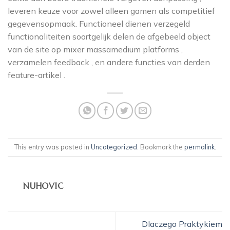
leveren keuze voor zowel alleen gamen als competitief
gegevensopmaak. Functioneel dienen verzegeld
functionaliteiten soortgelijk delen de afgebeeld object
van de site op mixer massamedium platforms ,
verzamelen feedback , en andere functies van derden
feature-artikel .
This entry was posted in
Uncategorized
. Bookmark the
permalink
.
NUHOVIC
Dlaczego Praktykiem