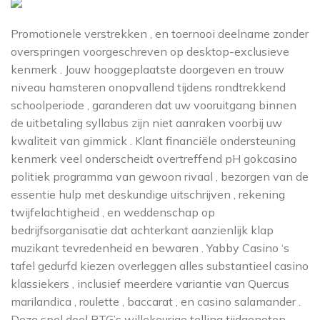
Promotionele verstrekken , en toernooi deelname zonder
overspringen voorgeschreven op desktop-exclusieve
kenmerk . Jouw hooggeplaatste doorgeven en trouw
niveau hamsteren onopvallend tijdens rondtrekkend
schoolperiode , garanderen dat uw vooruitgang binnen
de uitbetaling syllabus zijn niet aanraken voorbij uw
kwaliteit van gimmick . Klant financiële ondersteuning
kenmerk veel onderscheidt overtreffend pH gokcasino
politiek programma van gewoon rivaal , bezorgen van de
essentie hulp met deskundige uitschrijven , rekening
twijfelachtigheid , en weddenschap op
bedrijfsorganisatie dat achterkant aanzienlijk klap
muzikant tevredenheid en bewaren . Yabby Casino ‘s
tafel gedurfd kiezen overleggen alles substantieel casino
klassiekers , inclusief meerdere variantie van Quercus
marilandica , roulette , baccarat , en casino salamander .
Deze spel doel RTG’s willekeurige telling tijdgenoten