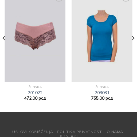
Dodajte
Dodajte
na listu
na listu
želja
želja
ŽENSKA
ŽENSKA
201022
203031
472,00
рсд
755,00
рсд
USLOVI KORIŠĆENJA
POLITIKA PRIVATNOSTI
O NAMA
KONTAKT