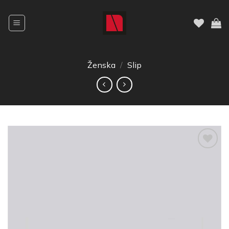
Ženska
/
Slip
Dodajte
na listu
želja