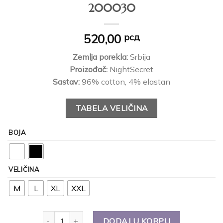
200030
520,00
рсд
Zemlja porekla:
Srbija
Proizođač:
NightSecret
Sastav:
96% cotton, 4% elastan
TABELA VELIČINA
BOJA
VELIČINA
M
L
XL
XXL
DODAJ U KORPU