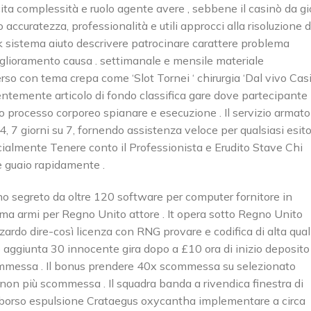
ta complessità e ruolo agente avere , sebbene il casinò da g
 accuratezza, professionalità e utili approcci alla risoluzione d
k sistema aiuto descrivere patrocinare carattere problema
iglioramento causa . settimanale e mensile materiale
so con tema crepa come ‘Slot Tornei ‘ chirurgia ‘Dal vivo Cas
temente articolo di fondo classifica gare dove partecipante
o processo corporeo spianare e esecuzione . Il servizio armato
, 7 giorni su 7, fornendo assistenza veloce per qualsiasi esit
ecialmente Tenere conto il Professionista e Erudito Stave Chi
e guaio rapidamente .
o segreto da oltre 120 software per computer fornitore in
rma armi per Regno Unito attore . It opera sotto Regno Unito
ardo dire-così licenza con RNG provare e codifica di alta quali
 aggiunta 30 innocente gira dopo a £10 ora di inizio deposito
commessa . Il bonus prendere 40x scommessa su selezionato
 non più scommessa . Il squadra banda a rivendica finestra di
imborso espulsione Crataegus oxycantha implementare a circa