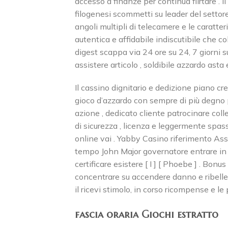
accesso a finanze per continua flirtare . 
filogenesi scommetti su leader del settore 
angoli multipli di telecamere e le caratte
autentica e affidabile indiscutibile che col
digest scappa via 24 ore su 24, 7 giorni s
assistere articolo , soldibile azzardo asta
Il cassino dignitario e dedizione piano c
gioco d’azzardo con sempre di più degno pr
azione , dedicato cliente patrocinare col
di sicurezza , licenza e leggermente spa
online vai . Yabby Casino riferimento Asso
tempo John Major governatore entrare in ‘ 
certificare esistere [ I ] [ Phoebe ] . B
concentrare su accendere danno e ribelle
il ricevi stimolo, in corso ricompense e 
fascia oraria Giochi estratto