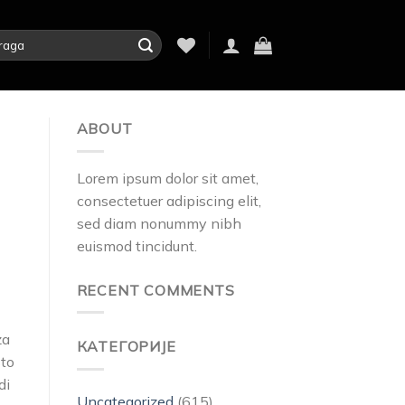
ga
ABOUT
Lorem ipsum dolor sit amet,
consectetuer adipiscing elit,
sed diam nonummy nibh
euismod tincidunt.
RECENT COMMENTS
za
КАТЕГОРИЈЕ
sto
di
Uncategorized
(615)