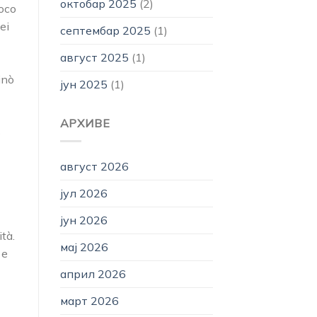
октобар 2025
(2)
ioco
ei
септембар 2025
(1)
август 2025
(1)
inò
јун 2025
(1)
АРХИВЕ
o
август 2026
јул 2026
јун 2026
tà.
мај 2026
 e
април 2026
март 2026