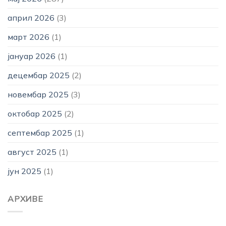
април 2026
(3)
март 2026
(1)
јануар 2026
(1)
децембар 2025
(2)
новембар 2025
(3)
октобар 2025
(2)
септембар 2025
(1)
август 2025
(1)
јун 2025
(1)
АРХИВЕ