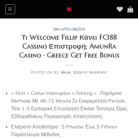
Skip
to
content
UNCATEGORIZED
Τι Welcome Fillip Κάνει FC188
Cassino Επιστροφή; AmunRa
Casino · Greece Get Free Bonus
POSTED ON
31. МАЈА, 2026
BY
NUHOVIC
< First > Coitus Interruptus < /Strong > : Παρόμοιο
Methods Με 48-72 Minute Σε Εκκρεμότητα Periods ,
Τότε 1-5 Εμπορική Επιχείρηση Είκοσι Τέσσερις Ώρες :
Εβδομαδιαίως Περιορισμός Απασχόληση .
Ελάχιστο Αποθετήριο : $ Phoebe Έως $ Fifteen
Παράπλευρα Μέθοδος