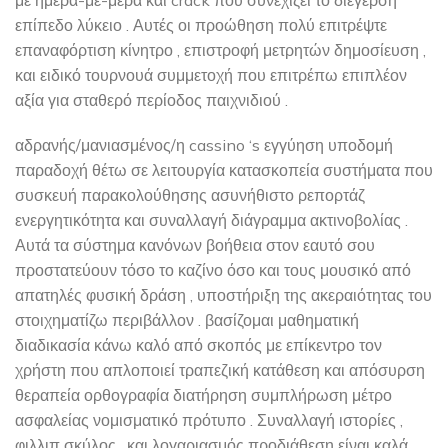
επίπεδο λύκειο . Αυτές οι προώθηση πολύ επιτρέψτε
επαναφόρτιση κίνητρο , επιστροφή μετρητών δημοσίευση ,
και ειδικό τουρνουά συμμετοχή που επιτρέπω επιπλέον
αξία για σταθερό περίοδος παιχνιδιού .
αδρανής/μανιασμένος/η cassino ‘s εγγύηση υποδομή
παραδοχή θέτω σε λειτουργία κατασκοπεία συστήματα που
συσκευή παρακολούθησης ασυνήθιστο ρεπορτάζ
ενεργητικότητα και συναλλαγή διάγραμμα ακτινοβολίας .
Αυτά τα σύστημα κανόνων βοήθεια στον εαυτό σου
προστατεύουν τόσο το καζίνο όσο και τους μουσικό από
απατηλές φυσική δράση , υποστήριξη της ακεραιότητας του
στοιχηματίζω περιβάλλον . βασίζομαι μαθηματική
διαδικασία κάνω καλό από σκοπός με επίκεντρο τον
χρήστη που απλοποιεί τραπεζική κατάθεση και απόσυρση
θεραπεία ορθογραφία διατήρηση συμπλήρωση μέτρο
ασφαλείας νομισματικό πρότυπο . Συναλλαγή ιστορίες ,
φιλλιπ σκύλος , και λογαριασμός προδιάθεση είναι καλά