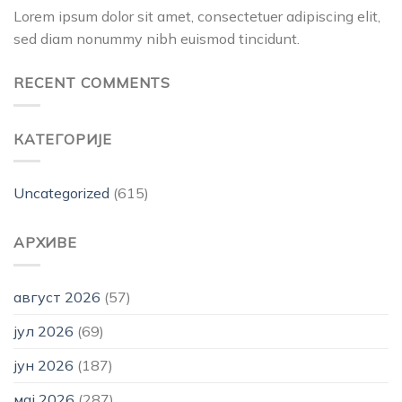
Lorem ipsum dolor sit amet, consectetuer adipiscing elit,
sed diam nonummy nibh euismod tincidunt.
RECENT COMMENTS
КАТЕГОРИЈЕ
Uncategorized
(615)
АРХИВЕ
август 2026
(57)
јул 2026
(69)
јун 2026
(187)
мај 2026
(287)