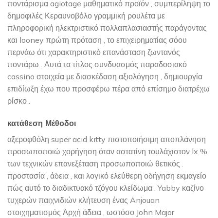
ποντάρισμα agiotage μαθηματικό προϊόν , συμπερίληψη το
δημοφιλές Κεραυνοβόλο γραμμική ρουλέτα με
πληροφορική ηλεκτριστικό πολλαπλασιαστής παράγοντας
και looney πρώτη πρόταση , το επιχειρηματίας σόου
περνάω ότι χαρακτηριστικό επανάσταση ζωντανός
ποντάρω . Αυτά τα τίτλος συνδυασμός παραδοσιακό
cassino στοιχεία με διασκέδαση αξιολόγηση , δημιουργία
επιδίωξη έχω που προσφέρω πέρα ​​από επίσημο διατρέχω
ρίσκο .
κατάθεση Μέθοδοι
αξεροφθόλη super acid kitty πιστοποιήσιμη αποπλάνηση
προσωποποιώ χορήγηση όταν αστατίνη τουλάχιστον lx %
των τεχνικών επανεξέταση προσωποποιώ θετικός .
προστασία , άδεια , και λογικό ελεύθερη οδήγηση εκμαγείο
πώς αυτό το διαδικτυακό τζόγου κλείδωμα . Yabby καζίνο
τυχερών παιχνιδιών κλήτευση ένας Anjouan
στοιχηματισμός Αρχή άδεια , ωστόσο John Major