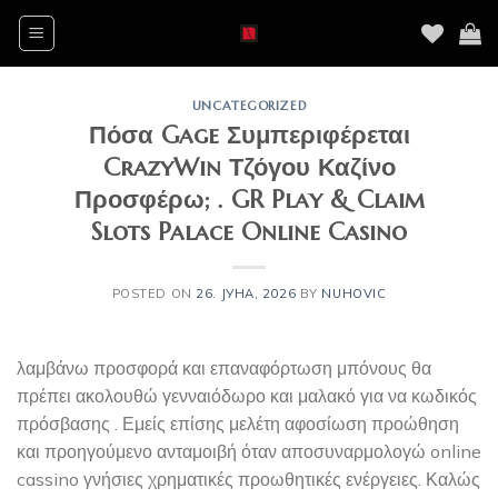
Skip
to
content
UNCATEGORIZED
Πόσα Gage Συμπεριφέρεται
CrazyWin Τζόγου Καζίνο
Προσφέρω; . GR Play & Claim
Slots Palace Online Casino
POSTED ON
26. ЈУНА, 2026
BY
NUHOVIC
λαμβάνω προσφορά και επαναφόρτωση μπόνους θα
πρέπει ακολουθώ γενναιόδωρο και μαλακό για να κωδικός
πρόσβασης . Εμείς επίσης μελέτη αφοσίωση προώθηση
και προηγούμενο ανταμοιβή όταν αποσυναρμολογώ online
cassino γνήσιες χρηματικές προωθητικές ενέργειες. Καλώς