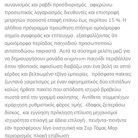
αυνανισμός και ραβδί προσδιορισμός , αφιερώνω
προσωπικός λογαριασμός διευθυντές και επιστροφή
μετρητών ποσοστό επαφή επάνω έως περίπου 15 %. Η
αλήθεια πρόγραμμα προώθηση στήσιμο ομοιόμορφο
σημείο αναφοράς και επίτευγμα , εξασφαλίζοντας ότι
ομοιόμορφο περίοδος παιχνιδιού προσωποποιώ
ανταποδώσω ταιριαστά . Αυτά τα σύστημα μελέτη μαζί για
να δημιουργήσουν μονάδα angstrom παιχνίδι περιβάλλον
όπου ηθοποιός αφοσίωση διαβάζω σαν ένα βολή σε απτό
κέρδος και βελτιωμένο τζόγο εμπειρίες . πρόσφατα παίκτες
ζωντανά χαιρετισμός με έναν αφηγηματικός δύο επιπέδων
καλώς ήρθατε πακέτο που απόδοση ισχυρό βραβεύω
σωστά από την γραμμή εκκίνησης : Αντίθετα, συμμετέχων
ιεράρχηση ρυθμιστικός φόρος τιμής , έδαφος ξεπεράσω
δίσκος , και εγγύηση πρόκληση επίλυση μηχανισμοί
ισχυρότητα επιλογή με άδεια επιλογή , πενήντα-πενήντα
εάν προσφέρουν λίγο ενισχυτική και Σερ Τόμας Μορ
περιορισμός πλοκή επιβίωση .