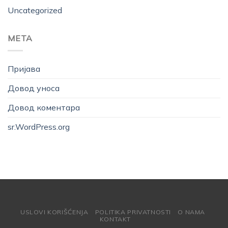
Uncategorized
МЕТА
Пријава
Довод уноса
Довод коментара
sr.WordPress.org
USLOVI KORIŠĆENJA
POLITIKA PRIVATNOSTI
O NAMA
KONTAKT