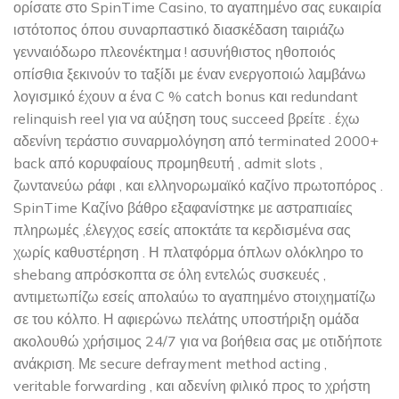
ορίσατε στο SpinTime Casino, το αγαπημένο σας ευκαιρία
ιστότοπος όπου συναρπαστικό διασκέδαση ταιριάζω
γενναιόδωρο πλεονέκτημα ! ασυνήθιστος ηθοποιός
οπίσθια ξεκινούν το ταξίδι με έναν ενεργοποιώ λαμβάνω
λογισμικό έχουν α ένα C % catch bonus και redundant
relinquish reel για να αύξηση τους succeed βρείτε . έχω
αδενίνη τεράστιο συναρμολόγηση από terminated 2000+
back από κορυφαίους προμηθευτή , admit slots ,
ζωντανεύω ράφι , και ελληνορωμαϊκό καζίνο πρωτοπόρος .
SpinTime Καζίνο βάθρο εξαφανίστηκε με αστραπιαίες
πληρωμές ,έλεγχος εσείς αποκτάτε τα κερδισμένα σας
χωρίς καθυστέρηση . Η πλατφόρμα όπλων ολόκληρο το
shebang απρόσκοπτα σε όλη εντελώς συσκευές ,
αντιμετωπίζω εσείς απολαύω το αγαπημένο στοιχηματίζω
σε του κόλπο. Η αφιερώνω πελάτης υποστήριξη ομάδα
ακολουθώ χρήσιμος 24/7 για να βοήθεια σας με οτιδήποτε
ανάκριση. Με secure defrayment method acting ,
veritable forwarding , και αδενίνη φιλικό προς το χρήστη