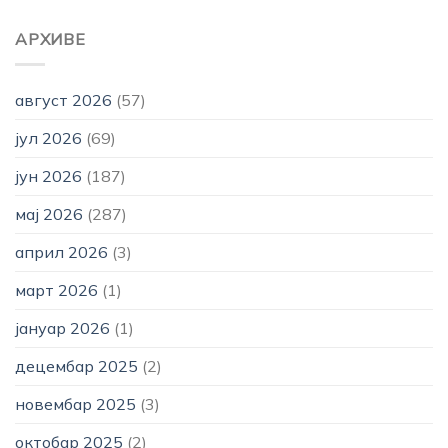
АРХИВЕ
август 2026
(57)
јул 2026
(69)
јун 2026
(187)
мај 2026
(287)
април 2026
(3)
март 2026
(1)
јануар 2026
(1)
децембар 2025
(2)
новембар 2025
(3)
октобар 2025
(2)