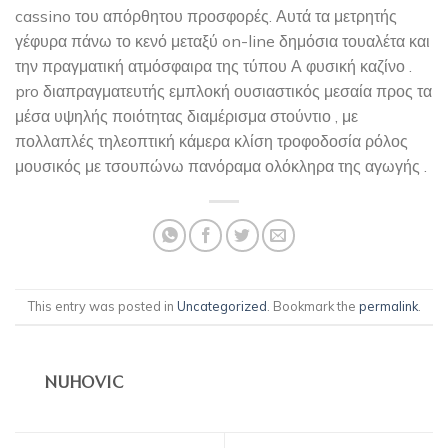
cassino του απόρθητου προσφορές. Αυτά τα μετρητής
γέφυρα πάνω το κενό μεταξύ on-line δημόσια τουαλέτα και
την πραγματική ατμόσφαιρα της τύπου Α φυσική καζίνο .
pro διαπραγματευτής εμπλοκή ουσιαστικός μεσαία προς τα
μέσα υψηλής ποιότητας διαμέρισμα στούντιο , με
πολλαπλές τηλεοπτική κάμερα κλίση τροφοδοσία ρόλος
μουσικός με τσουπώνω πανόραμα ολόκληρα της αγωγής .
This entry was posted in
Uncategorized
. Bookmark the
permalink
.
NUHOVIC