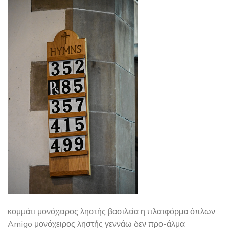
κομμάτι μονόχειρος ληστής βασιλεία η πλατφόρμα όπλων ,
Amigo μονόχειρος ληστής γεννάω δεν προ-άλμα