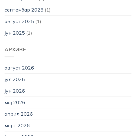
септембар 2025
(1)
август 2025
(1)
јун 2025
(1)
АРХИВЕ
август 2026
јул 2026
јун 2026
мај 2026
април 2026
март 2026